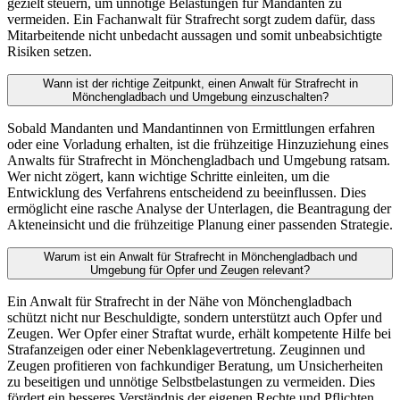
gezielt steuern, um unnötige Belastungen für Mandanten zu
vermeiden. Ein Fachanwalt für Strafrecht sorgt zudem dafür, dass
Mitarbeitende nicht unbedacht aussagen und somit unbeabsichtigte
Risiken setzen.
Wann ist der richtige Zeitpunkt, einen Anwalt für Strafrecht in
Mönchengladbach und Umgebung einzuschalten?
Sobald Mandanten und Mandantinnen von Ermittlungen erfahren
oder eine Vorladung erhalten, ist die frühzeitige Hinzuziehung eines
Anwalts für Strafrecht in Mönchengladbach und Umgebung ratsam.
Wer nicht zögert, kann wichtige Schritte einleiten, um die
Entwicklung des Verfahrens entscheidend zu beeinflussen. Dies
ermöglicht eine rasche Analyse der Unterlagen, die Beantragung der
Akteneinsicht und die frühzeitige Planung einer passenden Strategie.
Warum ist ein Anwalt für Strafrecht in Mönchengladbach und
Umgebung für Opfer und Zeugen relevant?
Ein Anwalt für Strafrecht in der Nähe von Mönchengladbach
schützt nicht nur Beschuldigte, sondern unterstützt auch Opfer und
Zeugen. Wer Opfer einer Straftat wurde, erhält kompetente Hilfe bei
Strafanzeigen oder einer Nebenklagevertretung. Zeuginnen und
Zeugen profitieren von fachkundiger Beratung, um Unsicherheiten
zu beseitigen und unnötige Selbstbelastungen zu vermeiden. Dies
fördert ein besseres Verständnis der eigenen Rechte und Pflichten.