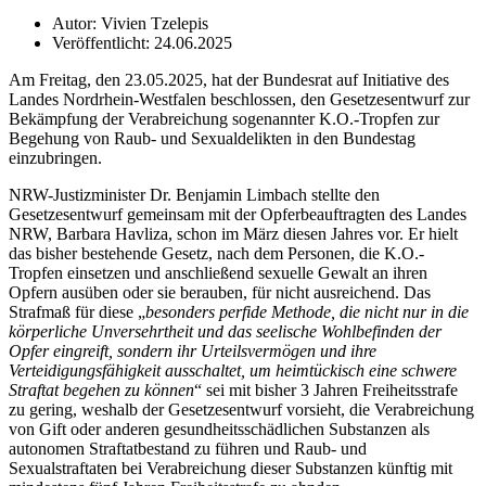
Autor: Vivien Tzelepis
Veröffentlicht: 24.06.2025
Am Freitag, den 23.05.2025, hat der Bundesrat auf Initiative des
Landes Nordrhein-Westfalen beschlossen, den Gesetzesentwurf zur
Bekämpfung der Verabreichung sogenannter K.O.-Tropfen zur
Begehung von Raub- und Sexualdelikten in den Bundestag
einzubringen.
NRW-Justizminister Dr. Benjamin Limbach stellte den
Gesetzesentwurf gemeinsam mit der Opferbeauftragten des Landes
NRW, Barbara Havliza, schon im März diesen Jahres vor. Er hielt
das bisher bestehende Gesetz, nach dem Personen, die K.O.-
Tropfen einsetzen und anschließend sexuelle Gewalt an ihren
Opfern ausüben oder sie berauben, für nicht ausreichend. Das
Strafmaß für diese „
besonders perfide Methode, die nicht nur in die
körperliche Unversehrtheit und das seelische Wohlbefinden der
Opfer eingreift, sondern ihr Urteilsvermögen und ihre
Verteidigungsfähigkeit ausschaltet, um heimtückisch eine schwere
Straftat begehen zu können
“ sei mit bisher 3 Jahren Freiheitsstrafe
zu gering, weshalb der Gesetzesentwurf vorsieht, die Verabreichung
von Gift oder anderen gesundheitsschädlichen Substanzen als
autonomen Straftatbestand zu führen und Raub- und
Sexualstraftaten bei Verabreichung dieser Substanzen künftig mit